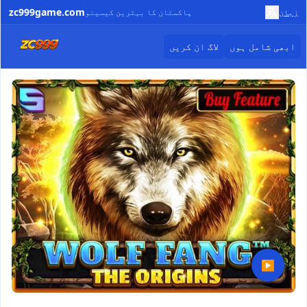
zc999game.com
زبان
پاکستان کا بہترین کیسینو
ابھی شامل ہوں
لاگ ان کریں
▶