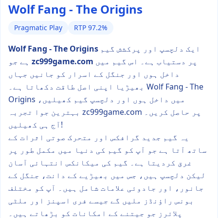
Wolf Fang - The Origins
Pragmatic Play
RTP 97.2%
ایک دلچسپ اور پرکشش گیم
Wolf Fang - The Origins
پر دستیاب ہے۔ اس گیم میں
zc999game.com
ہے جو
داخل ہوں اور جنگل کے اسرار کو جانیں جہاں
بھیڑیا اپنی اصل طاقت دکھاتا ہے۔ Wolf Fang - The
Origins میں داخل ہوں اور دلچسپ گیم کھیلیں،
بہترین جوا تجربہ zc999game.com پر حاصل کریں۔
آج ہی کھیلیں!
یہ گیم جدید گرافکس اور متحرک صوتی اثرات کے
ساتھ آتا ہے جو آپ کو گیم کی دنیا میں مکمل طور پر
غرق کردیتا ہے۔ گیم کی میکانکس انتہائی آسان
لیکن دلچسپ ہیں، جس میں بھیڑیے کے دانت، جنگل کے
جانور، اور جادوئی علامات شامل ہیں۔ آپ کو مختلف
بونس راؤنڈز ملیں گے جیسے فری اسپنز اور ملٹی
پلائرز جو جیتنے کے امکانات کو بڑھاتے ہیں۔