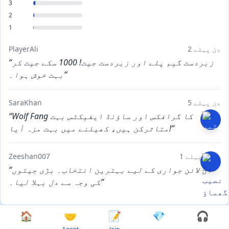
3
2
1
2 دن پہلے
PlayerAli
“زبردست گیم پلے اور زبردست جیت! 1000 سکے جیت کر
بہت خوش ہوا۔”
5 دن پہلے
SaraKhan
“Wolf Fang کا گرافکس اور ساؤنڈ ایفیکٹس بہت
متاثرکن ہیں، کھیلنے میں بہت مزہ آیا!”
1 ہفتہ پہلے
Zeeshan007
“آن لائن جواری کے لیے بہترین انتخاب۔ بڑی جیتوں
کی وجہ سے دل بہلا لیا۔”
🏠
🤝
📝
💎
🎧