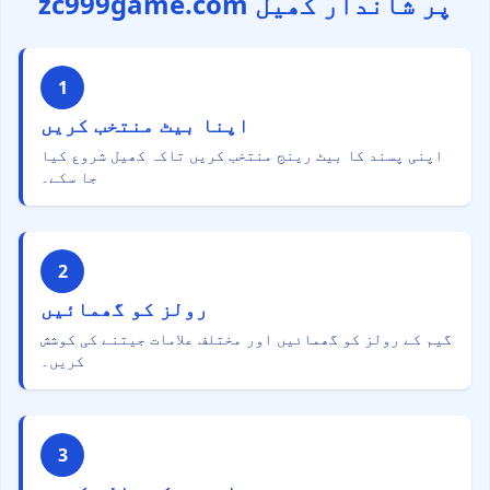
zc999game.com پر شاندار کھیل
1
اپنا بیٹ منتخب کریں
اپنی پسند کا بیٹ رینج منتخب کریں تاکہ کھیل شروع کیا
جا سکے۔
2
رولز کو گھمائیں
گیم کے رولز کو گھمائیں اور مختلف علامات جیتنے کی کوشش
کریں۔
3