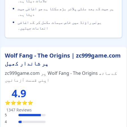
علامات دیتا ہے۔
ہر جیت کے بعد ملٹی پلائر بڑھ سکتا ہے جو اضافی جیت
دیتا ہے۔
بونس راؤنڈ میں خاص مہمات مکمل کر کے اضافی
انعامات جیتیں۔
Wolf Fang - The Origins | zc999game.com
پر شاندار کھیل
zc999game.com پر Wolf Fang - The Origins کے ساتھ
اپنی قسمت آزمائیں
4.9
⭐⭐⭐⭐⭐
1347 Reviews
5
4