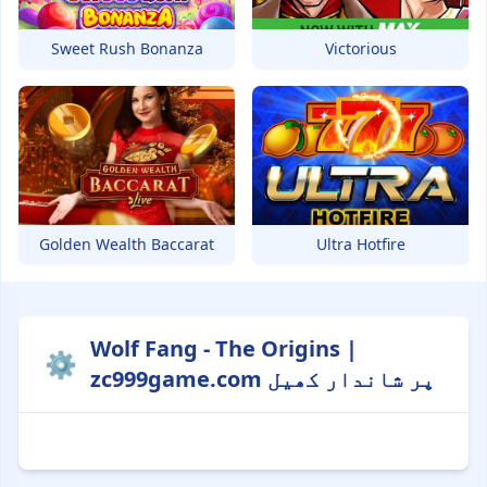
Sweet Rush Bonanza
Victorious
Golden Wealth Baccarat
Ultra Hotfire
Wolf Fang - The Origins |
⚙️
zc999game.com پر شاندار کھیل