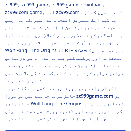
zc999، zc999 game، zc999 game download،
zc999.com game، اور zc999.com کے صارفین کے لیے
یہ گیم ایک بہترین انتخاب ہے، کیونکہ یہ اپنی
منفرد تھیم اور بہترین ادائیگی کے ساتھ نمایاں
ہے۔ اس گیم کو خاص طور پر ان کھلاڑیوں نے پسند کیا
ہے جو بہترین آن لائن جوا تجربہ تلاش کر رہے ہیں۔
Wolf Fang - The Origins کا RTP 97.2% ہے، جو اسے ایک
منصفانہ اور پرکشش گیم بناتا ہے۔ اس کی درمیانی
سے زیادہ اتار چڑھاؤ کی وجہ سے یہ مستقل جیت کے
مواقع فراہم کرتا ہے جبکہ میکس جیت کی صلاحیت بھی
کافی زیادہ ہے۔
اگر آپ واقعی میں بہترین جوا کھیلنے کا تجربہ
پر
zc999game.com
حاصل کرنا چاہتے ہیں تو فوراً
جائیں اور Wolf Fang - The Origins کھیلیں۔ یہاں آپ
کو بہترین بونس اور لائیو سپورٹ بھی دستیاب ہوگی
جو آپ کے جوا کے تجربے کو لاجواب بنائے گی۔