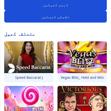
ڈیمو کھیلیں
حقیقی کھیلیں
متعلقہ کھیل
Speed Baccarat J
Vegas Blitz_ Hold and Win