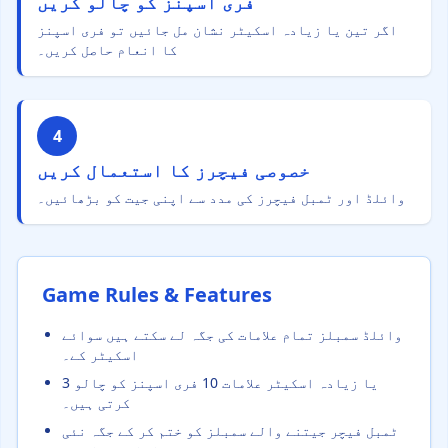
فری اسپنز کو چالو کریں
اگر تین یا زیادہ اسکیٹر نشان مل جائیں تو فری اسپنز
کا انعام حاصل کریں۔
4
خصوصی فیچرز کا استعمال کریں
وائلڈ اور ٹمبل فیچرز کی مدد سے اپنی جیت کو بڑھائیں۔
Game Rules & Features
وائلڈ سمبلز تمام علامات کی جگہ لے سکتے ہیں سوائے
اسکیٹر کے۔
3 یا زیادہ اسکیٹر علامات 10 فری اسپنز کو چالو
کرتی ہیں۔
ٹمبل فیچر جیتنے والے سمبلز کو ختم کر کے جگہ نئی